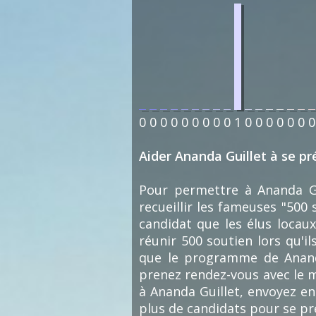
0
0
0
0
0
0
0
0
0
1
0
0
0
0
0
0
0
Aider Ananda Guillet à se pr
Pour permettre à Ananda Gui
recueillir les fameuses "500
candidat que les élus locaux 
réunir 500 soutien lors qu'i
que le programme de Ananda 
prenez rendez-vous avec le m
à Ananda Guillet, envoyez en
plus de candidats pour se pr