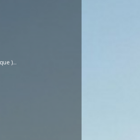
commentaires dédiée au débat citoyen.
Pas d'insultes. Merci.
ue )...