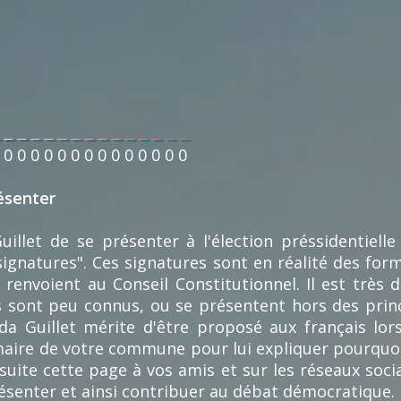
0
0
0
0
0
0
0
0
0
0
0
0
0
0
ésenter
llet de se présenter à l'élection préssidentielle
 signatures". Ces signatures sont en réalité des for
renvoient au Conseil Constitutionnel. Il est très d
ls sont peu connus, ou se présentent hors des prin
Guillet mérite d'être proposé aux français lors d
aire de votre commune pour lui expliquer pourquoi
suite cette page à vos amis et sur les réseaux soci
ésenter et ainsi contribuer au débat démocratique.