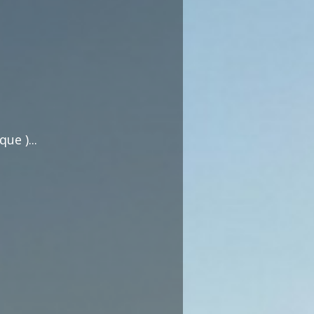
commentaires dédiée au débat citoyen.
Pas d'insultes. Merci.
ue )...