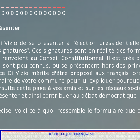
0
0
0
0
0
0
0
0
0
0
0
0
0
0
résenter
Vizio de se présenter à l'élection préssidentiell
 signatures". Ces signatures sont en réalité des for
renvoient au Conseil Constitutionnel. Il est très d
ls sont peu connus, ou se présentent hors des prin
Di Vizio mérite d'être proposé aux français lors 
aire de votre commune pour lui expliquer pourquoi
nsuite cette page à vos amis et sur les réseaux soc
ésenter et ainsi contribuer au débat démocratique.
cise, voici ce à quoi ressemble le formulaire que 