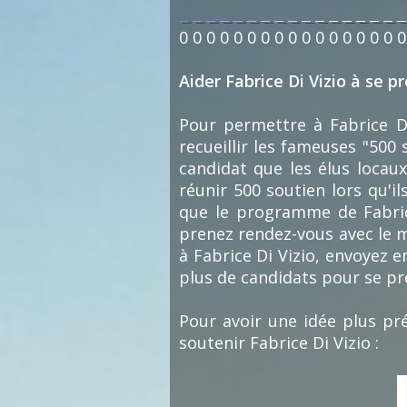
0
0
0
0
0
0
0
0
0
0
0
0
0
0
0
0
0
Aider Fabrice Di Vizio à se p
Pour permettre à Fabrice Di 
recueillir les fameuses "500
candidat que les élus locaux 
réunir 500 soutien lors qu'i
que le programme de Fabrice 
prenez rendez-vous avec le m
à Fabrice Di Vizio, envoyez e
plus de candidats pour se pr
Pour avoir une idée plus pré
soutenir Fabrice Di Vizio :