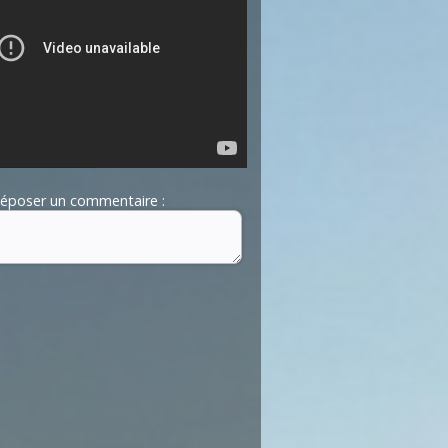
époser un commentaire :
commentaires dédiée au débat citoyen.
Pas d'insultes. Merci.