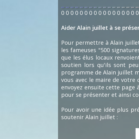
0
0
0
0
0
0
0
0
0
0
0
0
0
0
0
0
0
Aider Alain juillet à se prése
Pour permettre à Alain juillet
les fameuses "500 signatures
que les élus locaux renvoient
soutien lors qu'ils sont pe
programme de Alain juillet mé
vous avec le maire de votre 
envoyez ensuite cette page à
pour se présenter et ainsi c
Pour avoir une idée plus pré
soutenir Alain juillet :