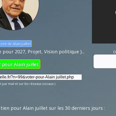
site de Alain juillet
pour 2027, Projet, Vision politique )...
D
 pour Alain juillet
Nom :
Mail :
let par mail et sur les réseaux sociaux )
Fonction de 
ien pour Alain juillet sur les 30 derniers jours :