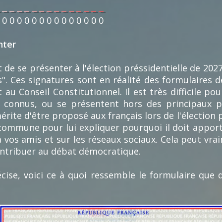
0
0
0
0
0
0
0
0
0
0
0
0
0
0
nter
 de se présenter à l'élection préssidentielle de 2027
". Ces signatures sont en réalité des formulaires 
 au Conseil Constitutionnel. Il est très difficile po
u connus, ou se présentent hors des principaux p
rite d'être proposé aux français lors de l'élection 
commune pour lui expliquer pourquoi il doit apporter
 vos amis et sur les réseaux sociaux. Cela peut vra
ontribuer au débat démocratique.
cise, voici ce à quoi ressemble le formulaire que 