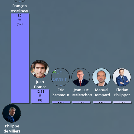
François
Asselineau
80
%
(52)
Juan
Branco
Éric
Jean Luc
Manuel
Florian
12.31
Zemmour
Mélenchon
Bompard
Philippot
%
(8)
1.54
1.54
1.54
1.54
%
%
%
%
(1)
(1)
(1)
(1)
Philippe
de Villiers