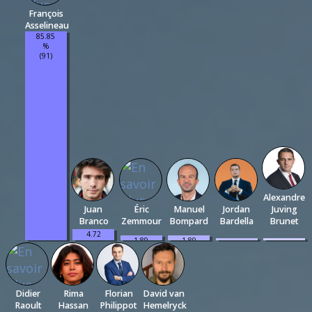
François
Asselineau
85.85
%
(91)
Alexandre
Juan
Éric
Manuel
Jordan
Juving
Branco
Zemmour
Bompard
Bardella
Brunet
4.72
1.89
1.89
0.94
0.94
%
%
%
%
%
(5)
(2)
(2)
(1)
(1)
Didier
Rima
Florian
David van
Raoult
Hassan
Philippot
Hemelryck