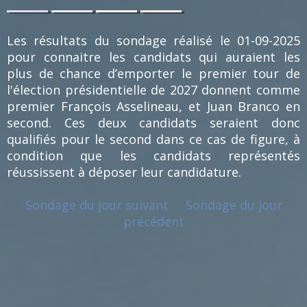
0.94
0.94
0.94
0.94
%
%
%
%
(1)
(1)
(1)
(1)
Les résultats du sondage réalisé le 01-09-2025
pour connaitre les candidats qui auraient les
plus de chance d’emporter le premier tour de
l'élection présidentielle de 2027 donnent comme
premier François Asselineau, et Juan Branco en
second. Ces deux candidats seraient donc
qualifiés pour le second dans ce cas de figure, à
condition que les candidats représentés
réussissent à déposer leur candidature.
Sondage du jour suivant
Sondage du jour
précédent