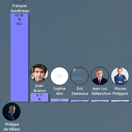
François
Asselineau
83.78
%
(62)
Juan
Sophie
Éric
Jean Luc
Florian
Branco
Alric
Zemmour
Mélenchon
Philippot
8.11
%
2.7
1.35
1.35
1.35
(6)
%
%
%
%
(2)
(1)
(1)
(1)
Philippe
de Villiers