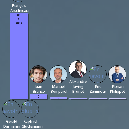
François
Asselineau
88
%
(88)
Alexandre
Juan
Manuel
Juving
Éric
Florian
Branco
Bompard
Brunet
Zemmour
Philippot
5
2
1
1
1
%
%
%
%
%
(5)
(2)
(1)
(1)
(1)
Gérald
Raphael
Darmanin
Glucksmann