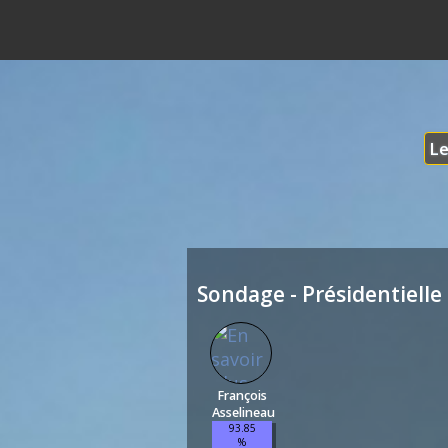
Le
Sondage - Présidentielle 
François
Asselineau
93.85
%