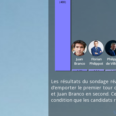
(488)
Juan
Florian
Phili
Branco
Philippot
de Vill
1.73
1.54
1.15
%
%
%
(9)
(8)
(6)
Les résultats du sondage réa
d’emporter le premier tour d
et Juan Branco en second. Ce
condition que les candidats 
S