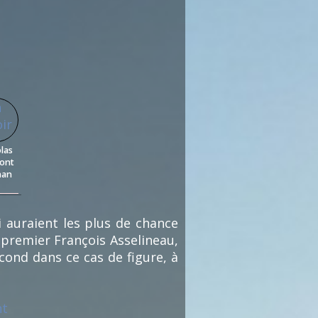
las
ont
nan
19
)
i auraient les plus de chance
 premier François Asselineau,
cond dans ce cas de figure, à
nt