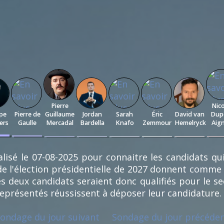
Pierre
Nico
ppe
Pierre de
Guillaume
Jordan
Sarah
Éric
David van
Dup
iers
Gaulle
Mercadal
Bardella
Knafo
Zemmour
Hemelryck
Aig
0.58
0.19
0.19
0.19
0.19
0.19
0.
%
%
%
%
%
%
%
(3)
(1)
(1)
(1)
(1)
(1)
(1
lisé le 07-08-2025 pour connaitre les candidats qu
e l'élection présidentielle de 2027 donnent comme
s deux candidats seraient donc qualifiés pour le se
représentés réussissent à déposer leur candidature.
ondage du jour suivant
Sondage du jour précéde