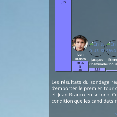
(62)
Juan
Branco
Jacques
Étien
10.26
Cheminade
Chou
%
3.85
(8)
1.28
%
%
(3)
(1)
Les résultats du sondage réa
d’emporter le premier tour d
et Juan Branco en second. Ce
condition que les candidats 
S