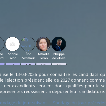
ne
Sophie
Éric
Mélodie
Philippe
ard
Alric
Zemmour
Féron
de Villiers
1.28
1.28
1.28
1.28
%
%
%
%
(1)
(1)
(1)
(1)
lisé le 13-03-2026 pour connaitre les candidats qu
e l'élection présidentielle de 2027 donnent comme
s deux candidats seraient donc qualifiés pour le se
représentés réussissent à déposer leur candidature.
ondage du jour suivant
Sondage du jour précéde