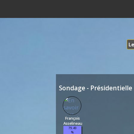
Le
Sondage - Présidentielle 
François
Asselineau
79.49
%