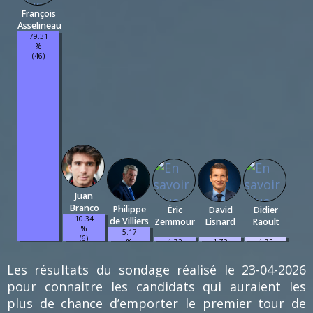
François
Asselineau
79.31
%
(46)
Juan
Branco
Philippe
Éric
David
Didier
10.34
de Villiers
Zemmour
Lisnard
Raoult
%
5.17
(6)
1.72
1.72
1.72
%
%
%
%
(3)
(1)
(1)
(1)
Les résultats du sondage réalisé le 23-04-2026
pour connaitre les candidats qui auraient les
plus de chance d’emporter le premier tour de