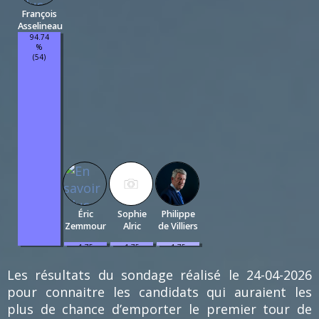
François
Asselineau
94.74
%
(54)
Éric
Sophie
Philippe
Zemmour
Alric
de Villiers
1.75
1.75
1.75
%
%
%
(1)
(1)
(1)
Les résultats du sondage réalisé le 24-04-2026
pour connaitre les candidats qui auraient les
plus de chance d’emporter le premier tour de