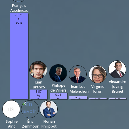
François
Asselineau
75.71
%
(53)
Alexandre
Juan
Philippe
Jean Luc
Virginie
Juving
Branco
de Villiers
Mélenchon
Joron
Brunet
8.57
5.71
%
2.86
%
(6)
1.43
1.43
%
(4)
%
%
(2)
(1)
(1)
Sophie
Éric
Florian
Alric
Zemmour
Philippot