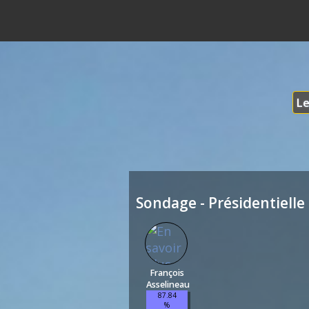
Le
Sondage - Présidentielle 
François
Asselineau
87.84
%