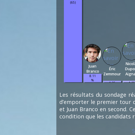
(65)
Nicol
Juan
Éric
Dupo
Branco
Zemmour
Aign
8.11
%
1.35
1.35
(6)
%
%
(1)
(1)
Les résultats du sondage réa
d’emporter le premier tour d
et Juan Branco en second. Ce
condition que les candidats 
S