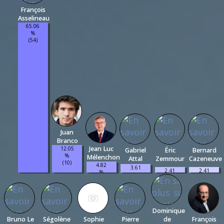
François
Asselineau
65.06
%
(54)
Juan
Branco
Jean Luc
12.05
Gabriel
Éric
Bernard
%
Mélenchon
Attal
Zemmour
Cazeneuve
(10)
4.82
3.61
2.41
2.41
%
%
%
%
(4)
(3)
(2)
(2)
Dominique
Bruno Le
Ségolène
Sophie
Pierre
de
François