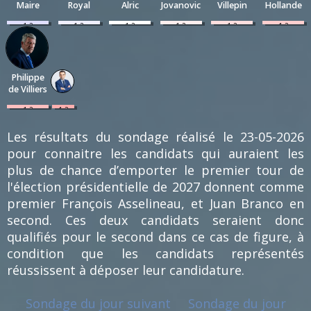
Maire
Royal
Alric
Jovanovic
Villepin
Hollande
1.2
1.2
1.2
1.2
1.2
1.2
%
%
%
%
%
%
(1)
(1)
(1)
(1)
(1)
(1)
Philippe
de Villiers
1.2
1.2
%
%
(1)
(1)
Les résultats du sondage réalisé le 23-05-2026
pour connaitre les candidats qui auraient les
plus de chance d’emporter le premier tour de
l'élection présidentielle de 2027 donnent comme
premier François Asselineau, et Juan Branco en
second. Ces deux candidats seraient donc
qualifiés pour le second dans ce cas de figure, à
condition que les candidats représentés
réussissent à déposer leur candidature.
Sondage du jour suivant
Sondage du jour