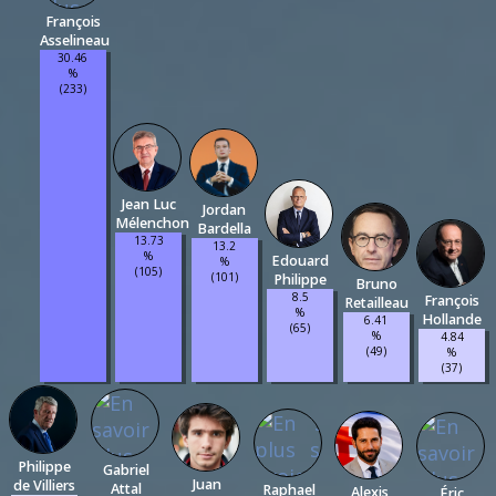
François
Asselineau
30.46
%
(233)
Jean Luc
Jordan
Mélenchon
Bardella
13.73
13.2
%
Edouard
%
(105)
(101)
Philippe
Bruno
8.5
François
Retailleau
%
Hollande
6.41
(65)
%
4.84
(49)
%
(37)
Philippe
Gabriel
Juan
de Villiers
Attal
Raphael
Alexis
Éric