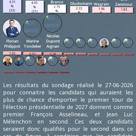
Branco
4.31
4.05
Glucksmann
Wagram
Zemmour
%
2.75
%
2.22
1.96
1.83
(33)
%
(31)
%
%
%
(21)
(17)
(15)
(14)
Nicolas
Florian
Marine
Dupont
Philippot
Tondelier
Aignan
1.05
0.92
0.78
0.52
0.52
0.39
0.26
0.26
0.26
%
%
%
%
%
%
%
%
%
(8)
(7)
(6)
(4)
(4)
(3)
(2)
(2)
(2)
0.13
0.13
0.13
0.13
0.13
0.13
%
%
%
%
%
%
(1)
(1)
(1)
(1)
(1)
(1)
Les résultats du sondage réalisé le 27-06-2026
pour connaitre les candidats qui auraient les
plus de chance d’emporter le premier tour de
l'élection présidentielle de 2027 donnent comme
premier François Asselineau, et Jean Luc
Mélenchon en second. Ces deux candidats
seraient donc qualifiés pour le second dans ce
cas de figure, à condition que les candidats