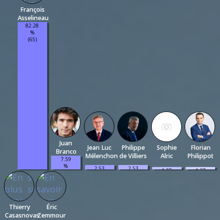
François
Asselineau
82.28
%
(65)
Juan
Jean Luc
Philippe
Sophie
Florian
Branco
Mélenchon
de Villiers
Alric
Philippot
7.59
%
2.53
2.53
1.27
1.27
(6)
%
%
%
%
(2)
(2)
(1)
(1)
Thierry
Éric
Casasnovas
Zemmour