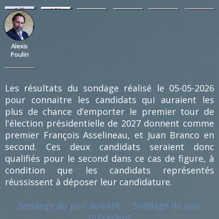
1.35
1.01
0.34
0.34
0.34
0.34
%
%
%
%
%
%
(4)
(3)
(1)
(1)
(1)
(1)
Alexis
Poulin
0.34
%
(1)
Les résultats du sondage réalisé le 05-05-2026
pour connaitre les candidats qui auraient les
plus de chance d’emporter le premier tour de
l'élection présidentielle de 2027 donnent comme
premier François Asselineau, et Juan Branco en
second. Ces deux candidats seraient donc
qualifiés pour le second dans ce cas de figure, à
condition que les candidats représentés
réussissent à déposer leur candidature.
Sondage du jour suivant
Sondage du jour
précédent