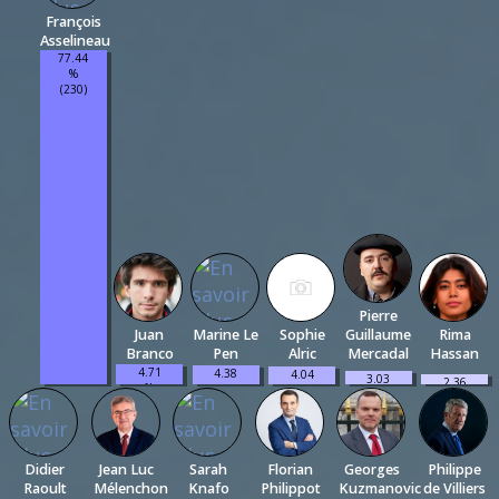
François
Asselineau
77.44
%
(230)
Pierre
Juan
Marine Le
Sophie
Guillaume
Rima
Branco
Pen
Alric
Mercadal
Hassan
4.71
4.38
4.04
3.03
2.36
%
%
%
%
%
(14)
(13)
(12)
(9)
(7)
Didier
Jean Luc
Sarah
Florian
Georges
Philippe
Raoult
Mélenchon
Knafo
Philippot
Kuzmanovic
de Villiers