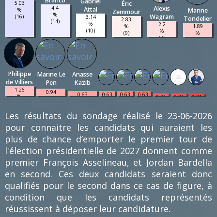
Branco
Gabriel
Éric
5.03
Alexis
4.4
Attal
%
Marine
Zemmour
%
Wagram
(16)
3.14
Tondelier
2.83
(14)
%
2.2
%
1.89
(10)
%
(9)
%
(7)
(6)
Philippe
Marine Le
Anasse
de Villiers
Pen
Kazib
1.26
0.94
0.63
0.63
0.63
0.63
%
0.31
0.31
0.31
%
%
%
%
%
(4)
%
%
%
(3)
(2)
(2)
(2)
(2)
(1)
(1)
(1)
Les résultats du sondage réalisé le 23-06-2026
pour connaitre les candidats qui auraient les
plus de chance d’emporter le premier tour de
l'élection présidentielle de 2027 donnent comme
premier François Asselineau, et Jordan Bardella
en second. Ces deux candidats seraient donc
qualifiés pour le second dans ce cas de figure, à
condition que les candidats représentés
réussissent à déposer leur candidature.