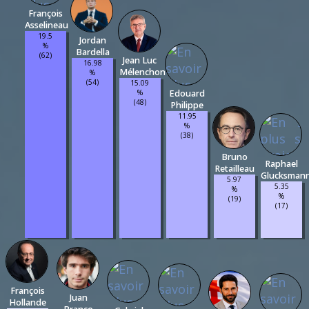
François
Asselineau
19.5
Jordan
%
Bardella
(62)
Jean Luc
16.98
Mélenchon
%
(54)
15.09
%
Edouard
(48)
Philippe
11.95
%
(38)
Bruno
Raphael
Retailleau
Glucksman
5.97
5.35
%
%
(19)
(17)
François
Juan
Hollande