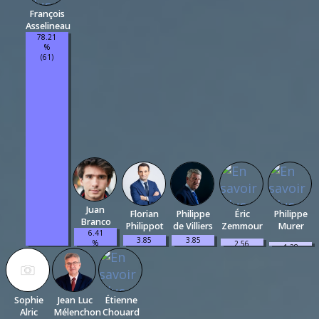
François
Asselineau
78.21
%
(61)
Juan
Florian
Philippe
Éric
Philippe
Branco
Philippot
de Villiers
Zemmour
Murer
6.41
3.85
3.85
%
2.56
1.28
%
%
(5)
%
%
(3)
(3)
(2)
(1)
Sophie
Jean Luc
Étienne
Alric
Mélenchon
Chouard