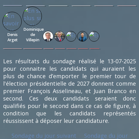
0.25
0.13
0.13
0.13
0.13
0.13
%
%
%
%
%
%
(2)
(1)
(1)
(1)
(1)
(1)
Dominique
Denis
de
Arget
Villepin
0.13
0.13
0.13
0.13
0.13
0.13
0.13
%
%
%
%
%
%
%
(1)
(1)
(1)
(1)
(1)
(1)
(1)
Les résultats du sondage réalisé le 13-07-2025
pour connaitre les candidats qui auraient les
plus de chance d’emporter le premier tour de
l'élection présidentielle de 2027 donnent comme
premier François Asselineau, et Juan Branco en
second. Ces deux candidats seraient donc
qualifiés pour le second dans ce cas de figure, à
condition que les candidats représentés
réussissent à déposer leur candidature.
Sondage du jour suivant
Sondage du jour