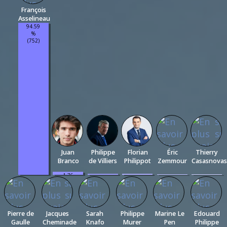
François
Asselineau
94.59
%
(752)
Juan
Philippe
Florian
Éric
Thierry
Branco
de Villiers
Philippot
Zemmour
Casasnovas
1.76
0.75
0.5
0.38
0.25
%
%
%
%
%
(14)
(6)
(4)
(3)
(2)
Pierre de
Jacques
Sarah
Philippe
Marine Le
Edouard
Gaulle
Cheminade
Knafo
Murer
Pen
Philippe