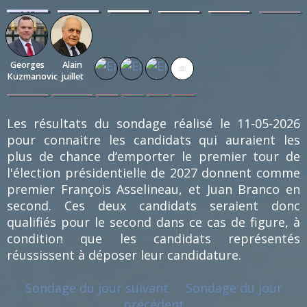
0.97
0.72
0.72
0.48
0.48
0.24
%
%
%
%
%
%
(4)
(3)
(3)
(2)
(2)
(1)
Georges
Alain
Kuzmanovic
juillet
0.24
0.24
0.24
0.24
0.24
0.24
%
%
%
%
%
%
(1)
(1)
(1)
(1)
(1)
(1)
Les résultats du sondage réalisé le 11-05-2026
pour connaitre les candidats qui auraient les
plus de chance d’emporter le premier tour de
l'élection présidentielle de 2027 donnent comme
premier François Asselineau, et Juan Branco en
second. Ces deux candidats seraient donc
qualifiés pour le second dans ce cas de figure, à
condition que les candidats représentés
réussissent à déposer leur candidature.
Sondage du jour suivant
Sondage du jour
précédent