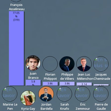
François
Asselineau
77.05
%
(319)
Juan
Florian
Philippe
Jean Luc
Jacques
Branco
Philippot
de Villiers
Mélenchon
Cheminade
5.8
3.86
3.86
3.14
%
1.21
%
%
%
(24)
%
(16)
(16)
(13)
(5)
Marine Le
Jordan
Sarah
Éric
Pierre de
Pen
Kyria Gay
Bardella
Knafo
Zemmour
Gaulle