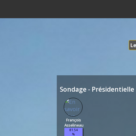
Le
Sondage - Présidentielle 
François
Asselineau
81.54
%