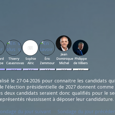
Jean
ard
Thierry
Sophie
Éric
Dominique
Philippe
ppe
Casasnovas
Alric
Zemmour
Michel
de Villiers
1.54
1.54
1.54
1.54
1.54
%
%
%
%
%
(1)
(1)
(1)
(1)
(1)
lisé le 27-04-2026 pour connaitre les candidats qu
e l'élection présidentielle de 2027 donnent comme
s deux candidats seraient donc qualifiés pour le se
représentés réussissent à déposer leur candidature.
ondage du jour suivant
Sondage du jour précéde