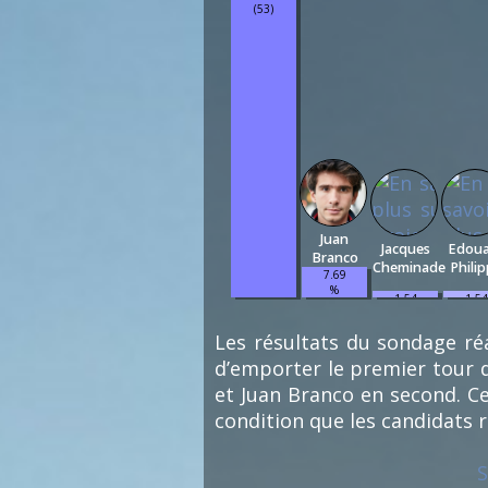
(53)
Juan
Jacques
Edou
Branco
Cheminade
Phili
7.69
%
1.54
1.54
(5)
%
%
(1)
(1)
Les résultats du sondage réa
d’emporter le premier tour d
et Juan Branco en second. Ce
condition que les candidats 
S