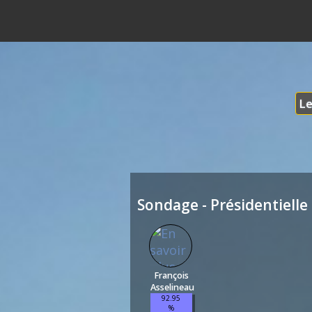
Le
Sondage - Présidentielle 
François
Asselineau
92.95
%