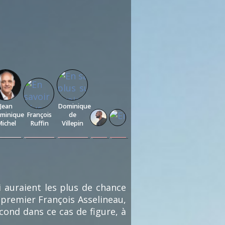
Jean
Dominique
minique
François
de
ichel
Ruffin
Villepin
0.13
0.13
0.13
0.13
0.13
%
%
%
%
%
(1)
(1)
(1)
(1)
(1)
i auraient les plus de chance
 premier François Asselineau,
cond dans ce cas de figure, à