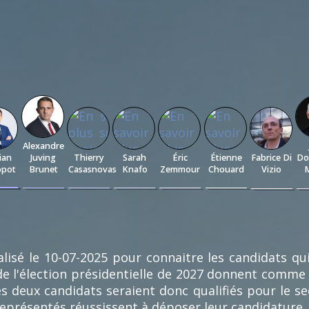
Alexandre
ian
Juving
Thierry
Sarah
Éric
Étienne
Fabrice Di
Do
ppot
Brunet
Casasnovas
Knafo
Zemmour
Chouard
Vizio
M
53
0.4
0.4
0.27
0.27
0.27
0.13
%
%
%
%
%
%
%
)
(3)
(3)
(2)
(2)
(2)
(1)
lisé le 10-07-2025 pour connaitre les candidats qu
e l'élection présidentielle de 2027 donnent comme
s deux candidats seraient donc qualifiés pour le se
représentés réussissent à déposer leur candidature.