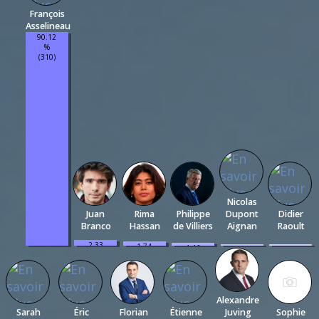
François
Asselineau
90.12
%
(310)
Nicolas
Juan
Rima
Philippe
Dupont
Didier
Branco
Hassan
de Villiers
Aignan
Raoult
2.33
1.74
1.16
0.58
0.58
%
%
%
%
%
(8)
(6)
(4)
(2)
(2)
Alexandre
Sarah
Éric
Florian
Étienne
Juving
Sophie