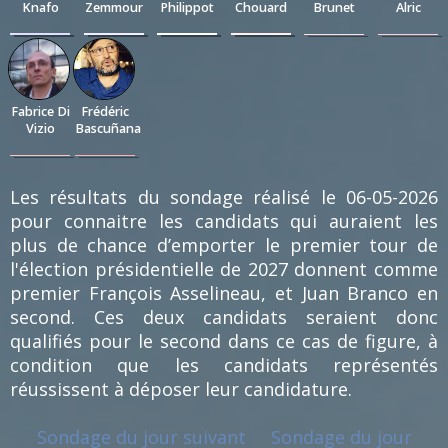
Knafo
Zemmour
Philippot
Chouard
Brunet
Alric
0.58
0.58
0.58
0.58
0.29
0.29
%
%
%
%
%
%
(2)
(2)
(2)
(2)
(1)
(1)
Fabrice Di
Frédéric
Vizio
Bascuñana
0.29
0.29
%
%
(1)
(1)
Les résultats du sondage réalisé le 06-05-2026
pour connaitre les candidats qui auraient les
plus de chance d’emporter le premier tour de
l'élection présidentielle de 2027 donnent comme
premier François Asselineau, et Juan Branco en
second. Ces deux candidats seraient donc
qualifiés pour le second dans ce cas de figure, à
condition que les candidats représentés
réussissent à déposer leur candidature.
Sondage du jour suivant
Sondage du jour