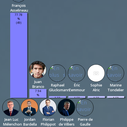
François
Asselineau
77.78
%
(49)
Juan
Raphael
Éric
Sophie
Marine
Branco
Glucksmann
Zemmour
Alric
Tondelier
7.94
%
1.59
1.59
1.59
1.59
(5)
%
%
%
%
(1)
(1)
(1)
(1)
Jean Luc
Jordan
Florian
Philippe
Pierre de
Mélenchon
Bardella
Philippot
de Villiers
Gaulle