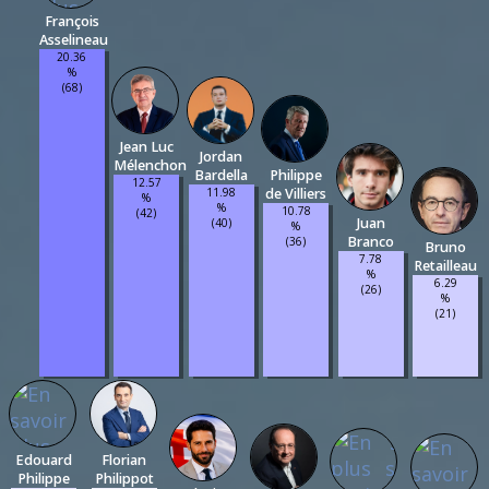
François
Asselineau
20.36
%
(68)
Jean Luc
Jordan
Mélenchon
Bardella
Philippe
12.57
11.98
de Villiers
%
%
10.78
(42)
Juan
(40)
%
Branco
(36)
Bruno
7.78
Retailleau
%
6.29
(26)
%
(21)
Edouard
Florian
Philippe
Philippot