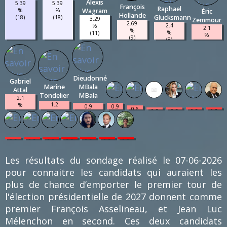
Alexis
5.39
5.39
François
Raphael
Wagram
%
%
Éric
Hollande
Glucksmann
(18)
(18)
3.29
Zemmour
2.69
2.4
%
2.1
%
%
(11)
%
(9)
(8)
(7)
Dieudonné
Gabriel
Marine
MBala
Attal
Tondelier
MBala
2.1
1.2
%
0.9
0.9
0.6
0.3
0.3
0.3
0.3
%
(7)
%
%
%
%
%
%
%
(4)
(3)
(3)
(2)
(1)
(1)
(1)
(1)
0.3
0.3
0.3
0.3
0.3
0.3
0.3
%
%
%
%
%
%
%
(1)
(1)
(1)
(1)
(1)
(1)
(1)
Les résultats du sondage réalisé le 07-06-2026
pour connaitre les candidats qui auraient les
plus de chance d’emporter le premier tour de
l'élection présidentielle de 2027 donnent comme
premier François Asselineau, et Jean Luc
Mélenchon en second. Ces deux candidats