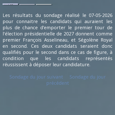
1.27
0.63
0.63
%
%
%
(2)
(1)
(1)
Les résultats du sondage réalisé le 07-05-2026
pour connaitre les candidats qui auraient les
plus de chance d’emporter le premier tour de
l'élection présidentielle de 2027 donnent comme
premier François Asselineau, et Ségolène Royal
en second. Ces deux candidats seraient donc
qualifiés pour le second dans ce cas de figure, à
condition que les candidats représentés
réussissent à déposer leur candidature.
Sondage du jour suivant
Sondage du jour
précédent