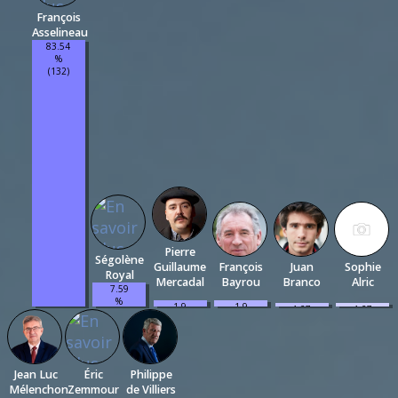
François
Asselineau
83.54
%
(132)
Pierre
Ségolène
Guillaume
François
Juan
Sophie
Royal
Mercadal
Bayrou
Branco
Alric
7.59
%
1.9
1.9
1.27
1.27
(12)
%
%
%
%
(3)
(3)
(2)
(2)
Jean Luc
Éric
Philippe
Mélenchon
Zemmour
de Villiers