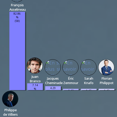
François
Asselineau
82.86
%
(58)
Juan
Jacques
Éric
Sarah
Florian
Branco
Cheminade
Zemmour
Knafo
Philippot
7.14
4.29
%
1.43
1.43
1.43
%
(5)
%
%
%
(3)
(1)
(1)
(1)
Philippe
de Villiers