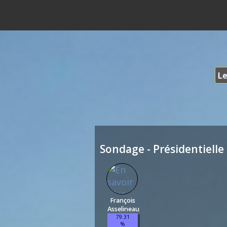
Le
Sondage - Présidentielle 
François
Asselineau
79.31
%