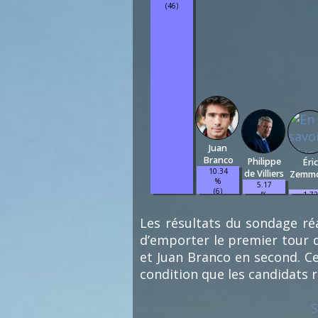
(46)
Juan
Branco
Philippe
Éric
10.34
de Villiers
Zemm
%
5.17
(6)
1.72
%
%
(3)
(1)
Les résultats du sondage réa
d’emporter le premier tour d
et Juan Branco en second. Ce
condition que les candidats 
S