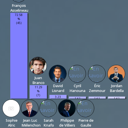
François
Asselineau
72.58
%
(45)
Juan
Branco
David
Cyril
Éric
Jordan
11.29
Lisnard
Hanouna
Zemmour
Bardella
%
(7)
3.23
1.61
1.61
1.61
%
%
%
%
(2)
(1)
(1)
(1)
Sophie
Jean Luc
Sarah
Philippe
Pierre de
Alric
Mélenchon
Knafo
de Villiers
Gaulle