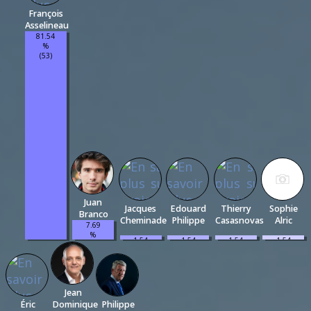
François
Asselineau
81.54
%
(53)
Juan
Jacques
Edouard
Thierry
Sophie
Branco
Cheminade
Philippe
Casasnovas
Alric
7.69
%
1.54
1.54
1.54
1.54
(5)
%
%
%
%
(1)
(1)
(1)
(1)
Jean
Éric
Dominique
Philippe