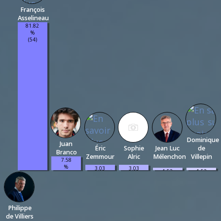
François
Asselineau
81.82
%
(54)
Dominique
Juan
Éric
Sophie
Jean Luc
de
Branco
Zemmour
Alric
Mélenchon
Villepin
7.58
%
3.03
3.03
1.52
1.52
(5)
%
%
%
%
(2)
(2)
(1)
(1)
Philippe
de Villiers