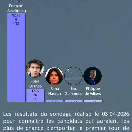
François
Asselineau
82.76
%
(48)
Juan
Branco
Rima
Éric
Philippe
12.07
Hassan
Zemmour
de Villiers
%
(7)
1.72
1.72
1.72
%
%
%
(1)
(1)
(1)
Les résultats du sondage réalisé le 03-04-2026
pour connaitre les candidats qui auraient les
plus de chance d’emporter le premier tour de