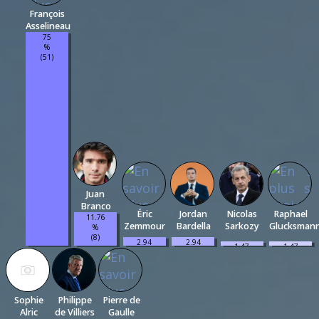
François
Asselineau
75
%
(51)
Juan
Branco
Éric
Jordan
Nicolas
Raphael
11.76
Zemmour
Bardella
Sarkozy
Glucksman
%
(8)
2.94
2.94
1.47
1.47
%
%
%
%
(2)
(2)
(1)
(1)
Sophie
Philippe
Pierre de
Alric
de Villiers
Gaulle