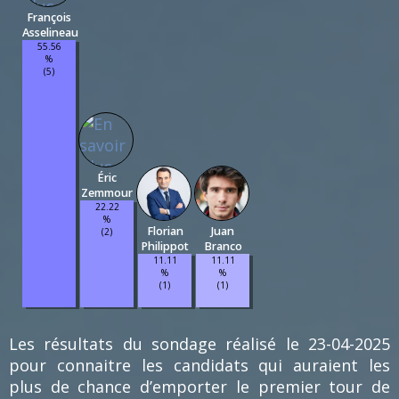
François
Asselineau
55.56
%
(5)
Éric
Zemmour
22.22
%
Florian
Juan
(2)
Philippot
Branco
11.11
11.11
%
%
(1)
(1)
Les résultats du sondage réalisé le 23-04-2025
pour connaitre les candidats qui auraient les
plus de chance d’emporter le premier tour de