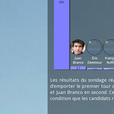
(50)
Juan
Éric
Franç
Branco
Zemmour
Ruff
3.7
1.85
1.85
%
%
%
(2)
(1)
(1)
Les résultats du sondage réa
d’emporter le premier tour d
et Juan Branco en second. Ce
condition que les candidats 
S