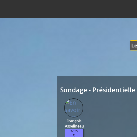
Le
Sondage - Présidentielle 
François
Asselineau
92.59
%