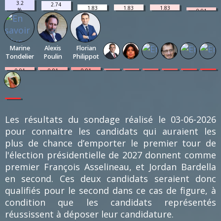
3.2
2.74
1.83
1.83
1.83
%
0.91
%
%
%
%
(7)
%
(6)
(4)
(4)
(4)
(2)
Marine
Alexis
Florian
Tondelier
Poulin
Philippot
0.91
0.91
0.91
0.46
0.46
0.46
0.46
0.46
0.46
%
%
%
%
%
%
%
%
%
(2)
(2)
(2)
(1)
(1)
(1)
(1)
(1)
(1)
0.46
%
(1)
Les résultats du sondage réalisé le 03-06-2026
pour connaitre les candidats qui auraient les
plus de chance d’emporter le premier tour de
l'élection présidentielle de 2027 donnent comme
premier François Asselineau, et Jordan Bardella
en second. Ces deux candidats seraient donc
qualifiés pour le second dans ce cas de figure, à
condition que les candidats représentés
réussissent à déposer leur candidature.