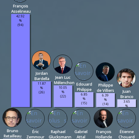
François
Asselineau
42.92
%
(94)
Jordan
Jean Luc
Bardella
Mélenchon
11.87
Edouard
Philippe
10.05
%
Philippe
de Villiers
Juan
%
(26)
6.85
6.39
Branco
(22)
%
%
3.65
(15)
(14)
%
(8)
Bruno
Éric
Raphael
Gabriel
François
Étienne
Retailleau
Zemmour
Glucksmann
Attal
Hollande
Chouard