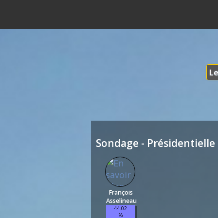
Le
Sondage - Présidentielle 
François
Asselineau
44.02
%