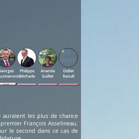
Georges
Philippe
Ananda
Didier
uzmanovic
Béchade
Guillet
Raoult
0.96
0.48
0.48
0.48
%
%
%
%
(2)
(1)
(1)
(1)
i auraient les plus de chance
 premier François Asselineau,
pour le second dans ce cas de
didature.