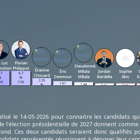
n Luc
Florian
Dieudonné
enchon
Philippot
Étienne
Éric
MBala
Jordan
Sophie
.7
6.7
Chouard
Zemmour
MBala
Bardella
Alric
K
%
%
3.35
14)
(14)
1.91
1.44
%
0.96
0.96
%
%
(7)
%
%
(4)
(3)
(2)
(2)
lisé le 14-05-2026 pour connaitre les candidats qu
e l'élection présidentielle de 2027 donnent comme
econd. Ces deux candidats seraient donc qualifiés 
andidats représentés réussissent à déposer leur can