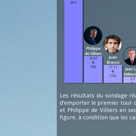
(61)
Philippe
de Villiers
Juan
16.67
Branco
%
(18)
11.11
Jean 
%
Mélen
(12)
3.7
%
(4)
Les résultats du sondage réa
d’emporter le premier tour d
et Philippe de Villiers en s
figure, à condition que les c
S