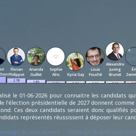
Alexandre
Luc
Florian
Ananda
Sophie
Louis
Juving
Ér
chon
Philippot
Guillet
Alric
Kyria Gay
Fouché
Brunet
Zem
2.78
1.85
0.93
0.93
0.93
0.93
0.
%
%
%
%
%
%
%
(3)
(2)
(1)
(1)
(1)
(1)
(1
lisé le 01-06-2026 pour connaitre les candidats qu
e l'élection présidentielle de 2027 donnent comme
econd. Ces deux candidats seraient donc qualifiés 
andidats représentés réussissent à déposer leur can
ondage du jour suivant
Sondage du jour précéde