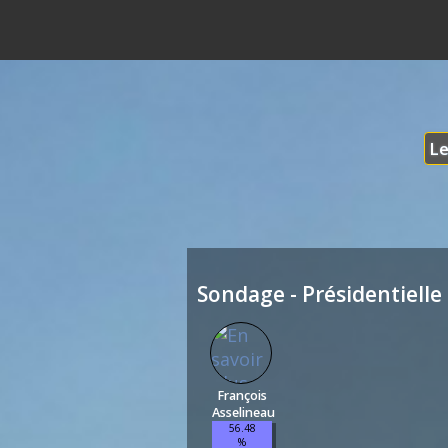
Le
Sondage - Présidentielle 
François
Asselineau
56.48
%