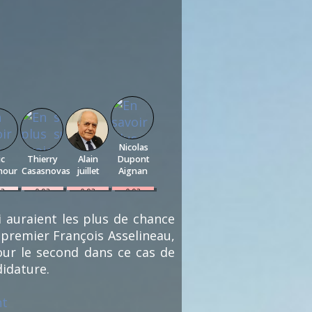
Nicolas
ic
Thierry
Alain
Dupont
mour
Casasnovas
juillet
Aignan
93
0.93
0.93
0.93
%
%
%
)
(1)
(1)
(1)
i auraient les plus de chance
 premier François Asselineau,
pour le second dans ce cas de
didature.
nt