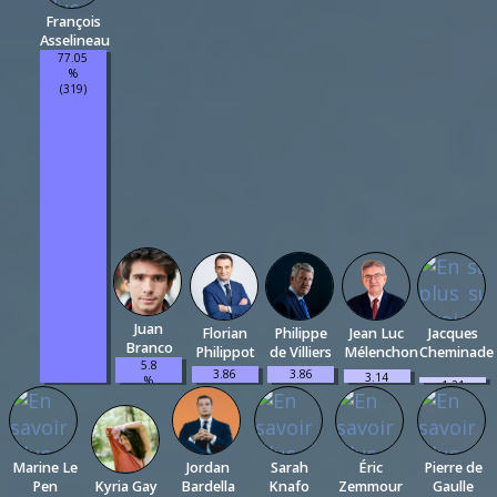
François
Asselineau
77.05
%
(319)
Juan
Florian
Philippe
Jean Luc
Jacques
Branco
Philippot
de Villiers
Mélenchon
Cheminade
5.8
3.86
3.86
3.14
%
1.21
%
%
%
(24)
%
(16)
(16)
(13)
(5)
Marine Le
Jordan
Sarah
Éric
Pierre de
Pen
Kyria Gay
Bardella
Knafo
Zemmour
Gaulle