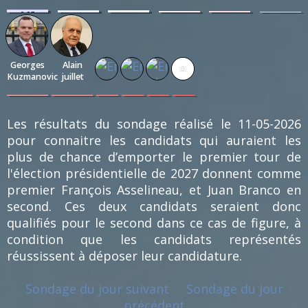
0.97
0.72
0.72
0.48
0.48
0.24
%
%
%
%
%
%
(4)
(3)
(3)
(2)
(2)
(1)
Georges
Alain
Kuzmanovic
juillet
0.24
0.24
0.24
0.24
0.24
0.24
%
%
%
%
%
%
(1)
(1)
(1)
(1)
(1)
(1)
Les résultats du sondage réalisé le 11-05-2026
pour connaitre les candidats qui auraient les
plus de chance d’emporter le premier tour de
l'élection présidentielle de 2027 donnent comme
premier François Asselineau, et Juan Branco en
second. Ces deux candidats seraient donc
qualifiés pour le second dans ce cas de figure, à
condition que les candidats représentés
réussissent à déposer leur candidature.
Sondage du jour suivant
Sondage du jour
précédent