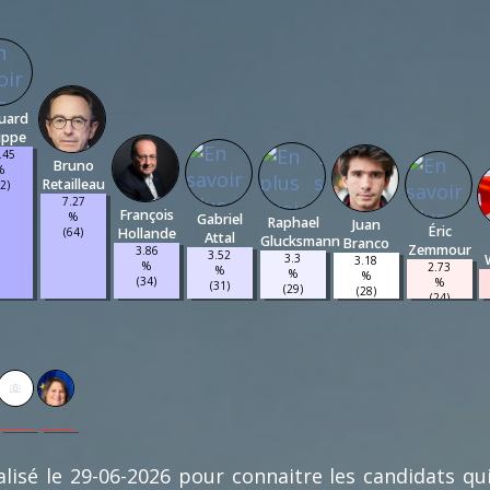
uard
lippe
.45
Bruno
%
Retailleau
92)
7.27
François
%
Gabriel
Raphael
Juan
Éric
(64)
Hollande
Attal
Glucksmann
Branco
Zemmour
3.86
3.52
3.3
3.18
%
2.73
%
%
%
(34)
%
(31)
(29)
(28)
(24)
0.11
0.11
%
%
(1)
(1)
lisé le 29-06-2026 pour connaitre les candidats qu