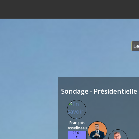
Le
Sondage - Présidentielle 
François
Asselineau
22.61
%