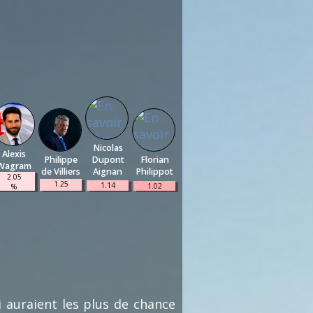
Nicolas
Alexis
Philippe
Dupont
Florian
Wagram
de Villiers
Aignan
Philippot
2.05
1.25
1.14
1.02
%
%
%
%
(18)
(11)
(10)
(9)
i auraient les plus de chance