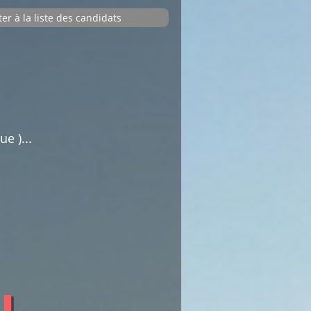
ter à la liste des candidats
commentaires dédiée au débat citoyen.
Pas d'insultes. Merci.
e )...