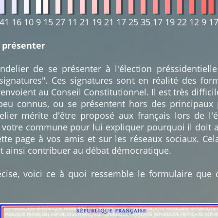
41
16
10
9
15
27
11
21
19
21
17
25
35
17
19
22
12
9
1
e présenter
elier de se présenter à l'élection préssidentiell
 signatures". Ces signatures sont en réalité des for
envoient au Conseil Constitutionnel. Il est très diffici
 peu connus, ou se présentent hors des principaux 
r mérite d'être proposé aux français lors de l'él
 votre commune pour lui expliquer pourquoi il doit 
ette page à vos amis et sur les réseaux sociaux. Cel
t ainsi contribuer au débat démocratique.
cise, voici ce à quoi ressemble le formulaire que 