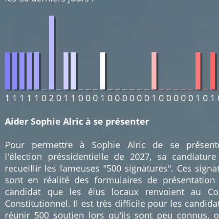
1
1
1
1
1
0
2
0
1
1
0
0
0
1
0
0
0
0
0
0
1
0
0
0
0
0
1
0
1
Aider Sophie Alric à se présenter
Pour permettre à Sophie Alric de se présent
l'élection préssidentielle de 2027, sa candiature
recueillir les fameuses "500 signatures". Ces signa
sont en réalité des formulaires de présentation
candidat que les élus locaux renvoient au Co
Constitutionnel. Il est très difficile pour les candida
réunir 500 soutien lors qu'ils sont peu connus, 