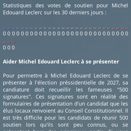
Statistiques des votes de soutien pour Michel
Edouard Leclerc sur les 30 derniers jours :
0
0
0
0
0
0
0
0
0
0
0
0
0
0
0
0
0
0
0
0
0
0
0
0
0
0
0
0
0
0
0
Aider Michel Edouard Leclerc à se présenter
Pour permettre à Michel Edouard Leclerc de se
présenter à l'élection préssidentielle de 2027, sa
candiature doit recueillir les fameuses "500
signatures". Ces signatures sont en réalité des
formulaires de présentation d'un candidat que les
élus locaux renvoient au Conseil Constitutionnel. Il
est très difficile pour les candidats de réunir 500
soutien lors qu'ils sont peu connus, ou se