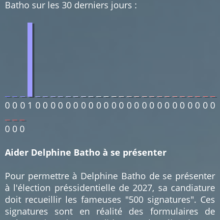
Batho sur les 30 derniers jours :
0
0
0
1
0
0
0
0
0
0
0
0
0
0
0
0
0
0
0
0
0
0
0
0
0
0
0
0
0
0
0
Aider Delphine Batho à se présenter
Pour permettre à Delphine Batho de se présenter
à l'élection préssidentielle de 2027, sa candiature
doit recueillir les fameuses "500 signatures". Ces
signatures sont en réalité des formulaires de