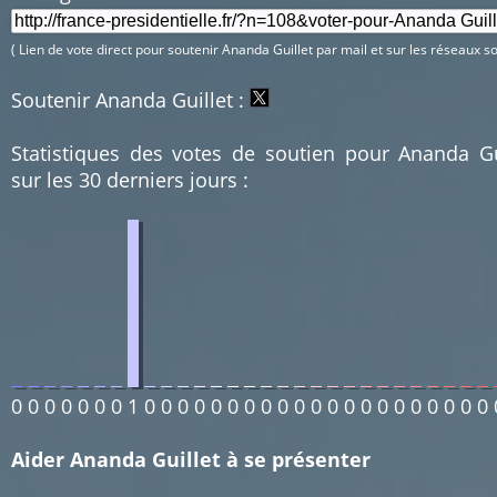
( Lien de vote direct pour soutenir Ananda Guillet par mail et sur les réseaux so
Soutenir Ananda Guillet :
Statistiques des votes de soutien pour Ananda Gu
sur les 30 derniers jours :
0
0
0
0
0
0
0
1
0
0
0
0
0
0
0
0
0
0
0
0
0
0
0
0
0
0
0
0
0
Aider Ananda Guillet à se présenter