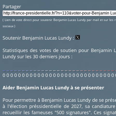
Partager 
( Lien de vote direct pour soutenir Benjamin Lucas Lundy par mail et sur les 
sociaux )
Soutenir Benjamin Lucas Lundy :
Statistiques des votes de soutien pour Benjamin 
Lundy sur les 30 derniers jours :
0
0
0
0
0
0
0
0
0
0
0
0
0
0
0
0
0
0
0
0
0
0
0
0
0
0
0
0
0
Aider Benjamin Lucas Lundy à se présenter
Pour permettre à Benjamin Lucas Lundy de se prés
à l'élection préssidentielle de 2027, sa candiature
recueillir les fameuses "500 signatures". Ces signa