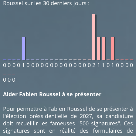
Roussel sur les 30 derniers jours :
0
0
0
0
1
0
0
0
0
0
0
0
0
0
0
0
0
0
0
2
1
1
0
1
0
0
0
0
0
0
0
Aider Fabien Roussel à se présenter
Pour permettre à Fabien Roussel de se présenter à
l'élection préssidentielle de 2027, sa candiature
doit recueillir les fameuses "500 signatures". Ces
signatures sont en réalité des formulaires de