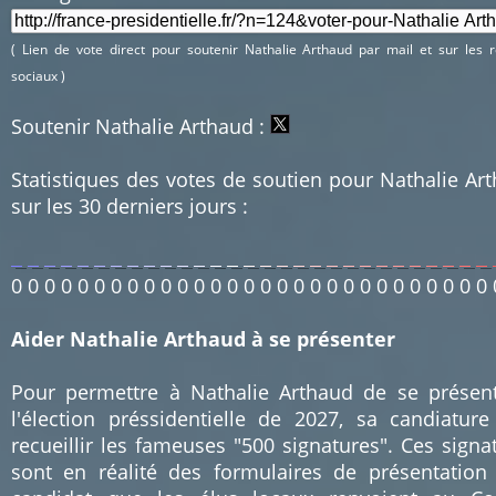
( Lien de vote direct pour soutenir Nathalie Arthaud par mail et sur les 
sociaux )
Soutenir Nathalie Arthaud :
Statistiques des votes de soutien pour Nathalie Ar
sur les 30 derniers jours :
0
0
0
0
0
0
0
0
0
0
0
0
0
0
0
0
0
0
0
0
0
0
0
0
0
0
0
0
0
Aider Nathalie Arthaud à se présenter
Pour permettre à Nathalie Arthaud de se présen
l'élection préssidentielle de 2027, sa candiature
recueillir les fameuses "500 signatures". Ces signa
sont en réalité des formulaires de présentation