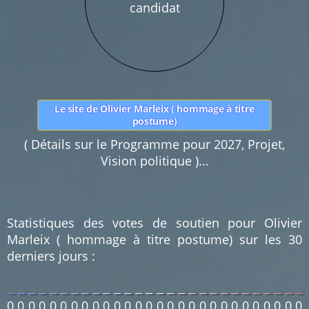
Pas d'insultes. Merci.
Le site de Olivier Marleix ( hommage à titre
postume)
( Détails sur le Programme pour 2027, Projet,
Vision politique )...
Statistiques des votes de soutien pour Olivier
Marleix ( hommage à titre postume) sur les 30
derniers jours :
0
0
0
0
0
0
0
0
0
0
0
0
0
0
0
0
0
0
0
0
0
0
0
0
0
0
0
0